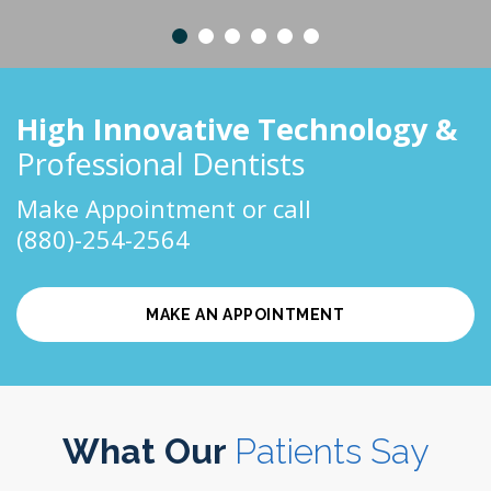
High Innovative Technology &
Professional Dentists
Make Appointment or call
(880)-254-2564
MAKE AN APPOINTMENT
What Our
Patients Say