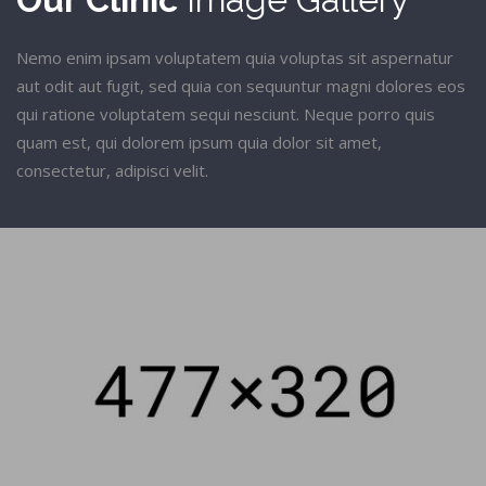
Nemo enim ipsam voluptatem quia voluptas sit aspernatur
aut odit aut fugit, sed quia con sequuntur magni dolores eos
qui ratione voluptatem sequi nesciunt. Neque porro quis
quam est, qui dolorem ipsum quia dolor sit amet,
consectetur, adipisci velit.