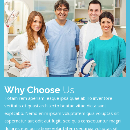
Why Choose
Us
Totam rem aperiam, eaque ipsa quae ab illo inventore
veritatis et quasi architecto beatae vitae dicta sunt
explicabo. Nemo enim ipsam voluptatem quia voluptas sit
aspernatur aut odit aut fugit, sed quia consequuntur magni
dolores eos qui ratione voluptatem sequi uia voluptas sit