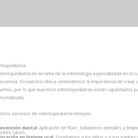
topediatría
dontopediatría es la rama de la odontología especializada en el cu
escencia. En nuestra clínica, entendemos la importancia de crear 
eños, por lo que nuestros odontopediatras están capacitados p
rsonalizado.
tros servicios de odontopediatría incluyen:
evención dental
: Aplicación de flúor, selladores dentales y lim
entes sanos.
ucación en higiene oral
: Enseñamos a los niños y a sus padres s