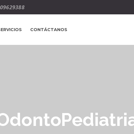
09629388
SERVICIOS
CONTÁCTANOS
OdontoPediatri