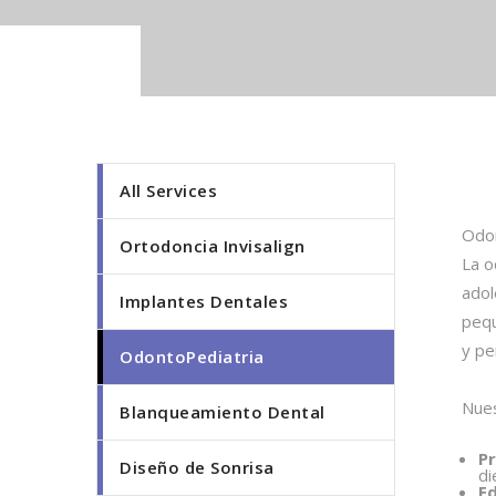
All Services
Odon
Ortodoncia Invisalign
La o
adol
Implantes Dentales
pequ
y pe
OdontoPediatria
Nues
Blanqueamiento Dental
Pr
Diseño de Sonrisa
di
Ed