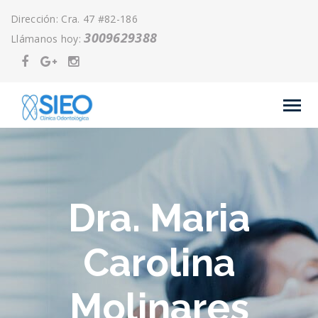
Dirección: Cra. 47 #82-186
3009629388
Llámanos hoy:
Dra. Maria
Carolina
Molinares