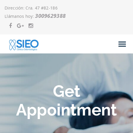
Dirección: Cra. 47 #82-186
3009629388
Llámanos hoy:
Get
Appointment