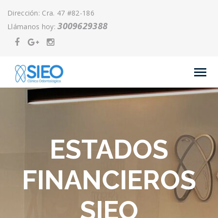
Dirección: Cra. 47 #82-186
3009629388
Llámanos hoy:
ESTADOS
FINANCIEROS
SIEO